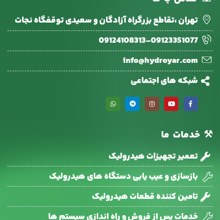
تهران ،تقاطع بزرگراه آزادگان و سعیدی توقفگاه نجات
09124108313-09123351077
info@hydroyar.com
شبکه های اجتماعی
⚒
خدمات
ما
تعمیر تجهیزات هیدرولیک
بازسازی و عیب یابی دستگاه های هیدرولیک
تامین کننده قطعات هیدرولیک
خدمات پس از فروش و راه اندازی سیستم ها