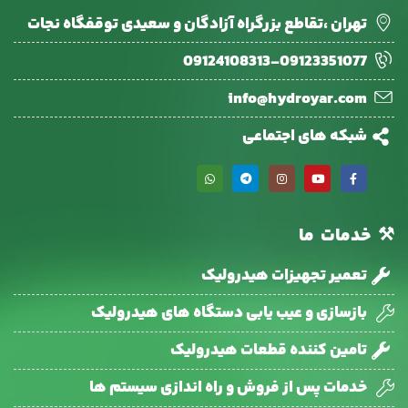
تهران ،تقاطع بزرگراه آزادگان و سعیدی توقفگاه نجات
09124108313-09123351077
info@hydroyar.com
شبکه های اجتماعی
⚒
خدمات
ما
تعمیر تجهیزات هیدرولیک
بازسازی و عیب یابی دستگاه های هیدرولیک
تامین کننده قطعات هیدرولیک
خدمات پس از فروش و راه اندازی سیستم ها